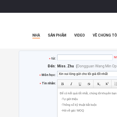
NHÀ
SẢN PHẨM
VIDEO
VỀ CHÚNG TÔ
Nh
từ:
Đến:
Miss. Zhu
(
Dongguan Wang Min Opti
Môn học:
Tin nhắn: