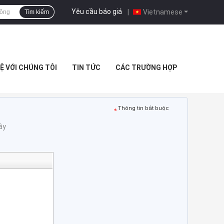
Yêu cầu báo giá
|
Vietnamese
Tìm kiếm
HỆ VỚI CHÚNG TÔI
TIN TỨC
CÁC TRƯỜNG HỢP
Thông tin bắt buộc
ây