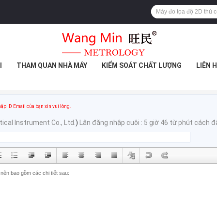
I
THAM QUAN NHÀ MÁY
KIỂM SOÁT CHẤT LƯỢNG
LIÊN 
ập ID Email của bạn xin vui lòng.
cal Instrument Co., Ltd.
)
Lân đăng nhập cuôi : 5 giờ 46 từ phút cách đ