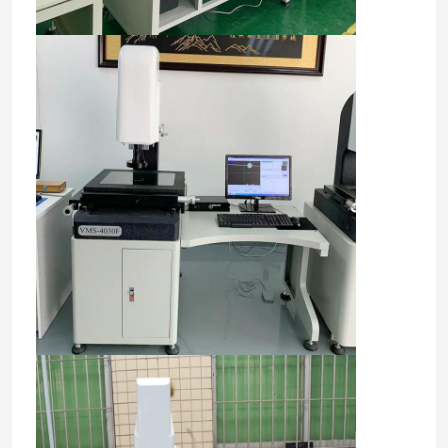
Hệ thống đo lường kích thước hình ảnh
Máy chiếu hồ sơ quang học
Kính hiển vi đo lường công nghiệp
Máy đo tọa độ thủ công
Máy đo độ phẳng
Máy kiểm tra AOI