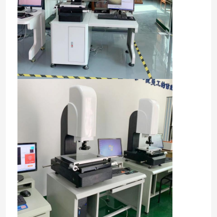
Máy đo tọa độ 2D
Máy đo tọa độ quang học
Máy đo đường viền
Máy đo video
Máy đo tọa độ giàn
Máy đo quang OMM
Máy đo CMM