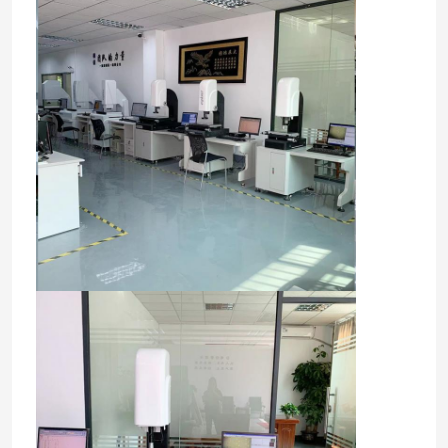
Về chúng tôi
Tham quan nhà máy
Kiểm soát chất lượng
Liên hệ với chúng tôi
Tin tức
Các trường hợp
Máy đo tầm nhìn CNC